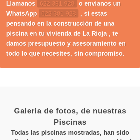
Llamanos
622 381 928
o envianos un
WhatsApp
622 381 928
, si estas
pensando en la construcción de una
piscina en tu vivienda de La Rioja , te
damos presupuesto y asesoramiento en
todo lo que necesites, sin compromiso.
Galeria de fotos, de nuestras
Piscinas
Todas las piscinas mostradas, han sido