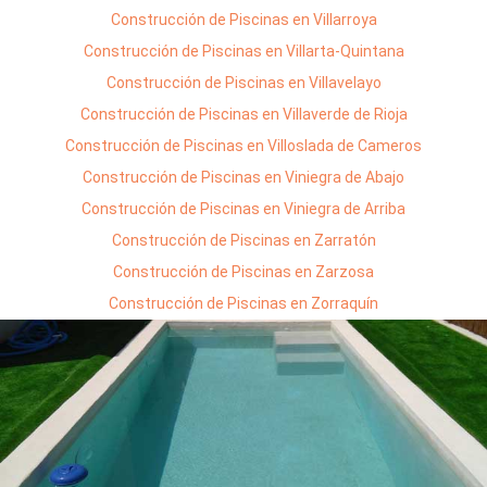
Construcción de Piscinas en Villarroya
Construcción de Piscinas en Villarta-Quintana
Construcción de Piscinas en Villavelayo
Construcción de Piscinas en Villaverde de Rioja
Construcción de Piscinas en Villoslada de Cameros
Construcción de Piscinas en Viniegra de Abajo
Construcción de Piscinas en Viniegra de Arriba
Construcción de Piscinas en Zarratón
Construcción de Piscinas en Zarzosa
Construcción de Piscinas en Zorraquín