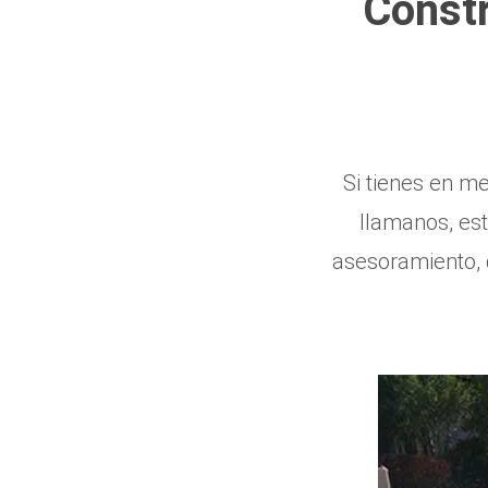
Const
Si tienes en m
llamanos, es
asesoramiento, q