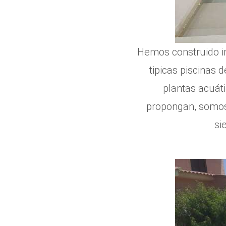
Hemos construido inf
tipicas piscinas d
plantas acuát
propongan, somos 
si